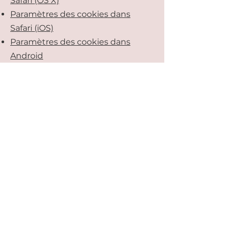
Safari (OS X)
Paramètres des cookies dans
Safari (iOS)
Paramètres des cookies dans
Android
Pour refuser et empêcher que vos
données soient utilisées par
Google Analytics sur tous les sites
Web, consultez les instructions
suivantes :
https://tools.google.com/dlpage/ga
optout?hl=fr
Il se peut que nous modifiions
cette politique en matière de