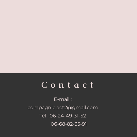
Contact
E-mail :
compagnie.act2@gmail.com
Tél : 06-24-49-31-52
06-68-82-35-91