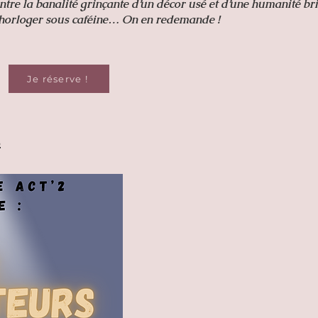
tre la banalité grinçante d’un décor usé et d’une humanité br
n horloger sous caféine… On en redemande !
Je réserve !
.