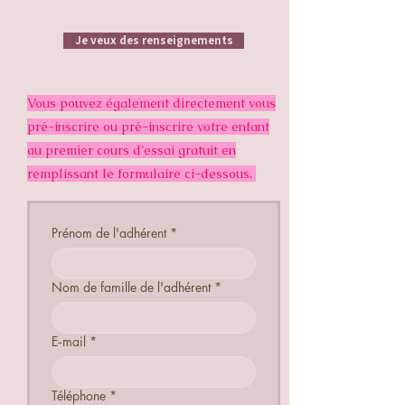
Je veux des renseignements
Vous pouvez également directement vous
pré-inscrire ou pré-inscrire votre enfant
au premier cours d'essai gratuit en
remplissant le formulaire ci-dessous.
Prénom de l'adhérent
*
Nom de famille de l'adhérent
*
E‑mail
*
Téléphone
*