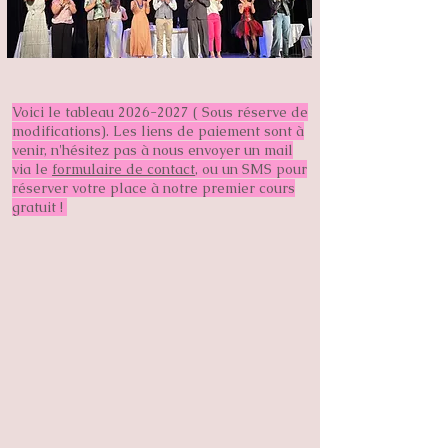
Voici le tableau
2026-2027
( Sous réserve de
modifications). Les liens de paiement sont à
venir, n'hésitez pas à nous envoyer un mail
via le
formulaire de contact
, ou un SMS pour
réserver votre place à notre premier cours
gratuit !